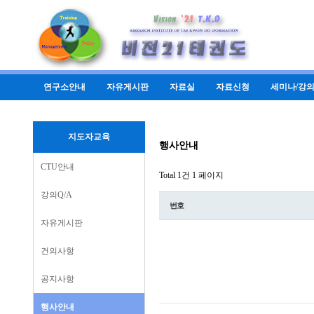
연구소안내
자유게시판
자료실
자료신청
세미나/강
지도자교육
행사안내
CTU안내
Total 1건
1 페이지
강의Q/A
번호
자유게시판
건의사항
공지사항
행사안내