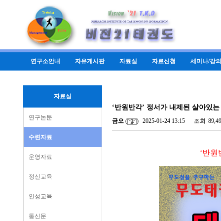
연구소안내
자유게시판
자료실
자료신청
세미나/강
자료실
‘반원반각’ 정서가 내제된 살아있는
연구논문
금오
(
)
2025-01-24 13:15
조회
89,4
수련자료
‘반원
운영자료
정신교육
인성교육
통신문