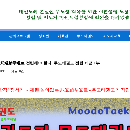
의
관리프로그램
정회원
체육관
무도태권도
지도자교육
 武道跆拳道로 정립해야 한다. 무도태권도 정립 제언 1부
90회
댓글
0건
반각’ 정서가 내제된 살아있는 武道跆拳道로 - 무도태권도 재정립